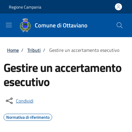
Salta al contenuto principale
Skip to footer content
Regione Campania
Comune di Ottaviano
Briciole di pane
Home
/
Tributi
/
Gestire un accertamento esecutivo
Gestire un accertamento
esecutivo
Condividi
Normativa di riferimento