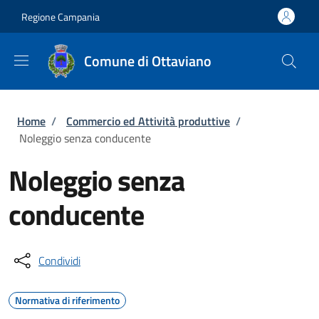
Salta al contenuto principale
Skip to footer content
Regione Campania
Comune di Ottaviano
Briciole di pane
Home
/
Commercio ed Attività produttive
/
Noleggio senza conducente
Noleggio senza
conducente
Condividi
Normativa di riferimento