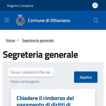
Salta al contenuto principale
Skip to footer content
Regione Campania
Comune di Ottaviano
Briciole di pane
Home
/
Segreteria generale
Segreteria generale
Cerca i contenuti che nel
titolo contengono:
Chiedere il rimborso del
pagamento di diritti di