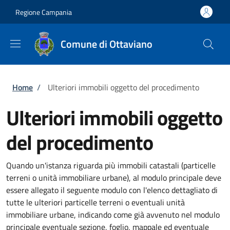
Salta al contenuto principale
Skip to footer content
Regione Campania
Comune di Ottaviano
Briciole di pane
Home
/
Ulteriori immobili oggetto del procedimento
Ulteriori immobili oggetto
del procedimento
Quando un'istanza riguarda più immobili catastali (particelle
terreni o unità immobiliare urbane), al modulo principale deve
essere allegato il seguente modulo con l'elenco dettagliato di
tutte le ulteriori particelle terreni o eventuali unità
immobiliare urbane, indicando come già avvenuto nel modulo
principale eventuale sezione, foglio, mappale ed eventuale