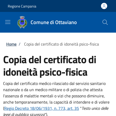
Salta al contenuto principale
Skip to footer content
Regione Campania
Comune di Ottaviano
Briciole di pane
Home
/
Copia del certificato di idoneità psico-fisica
Copia del certificato di
idoneità psico-fisica
Copia del certificato medico rilasciato dal servizio sanitario
nazionale o da un medico militare o di polizia che attesta
l'assenza di malattie mentali o vizi che possono diminuire,
anche temporaneamente, la capacità di intendere e di volere
(
Regio Decreto 18/06/1931, n. 773, art. 35
"
Testo unico delle
leggi di pubblica sicurezza
").