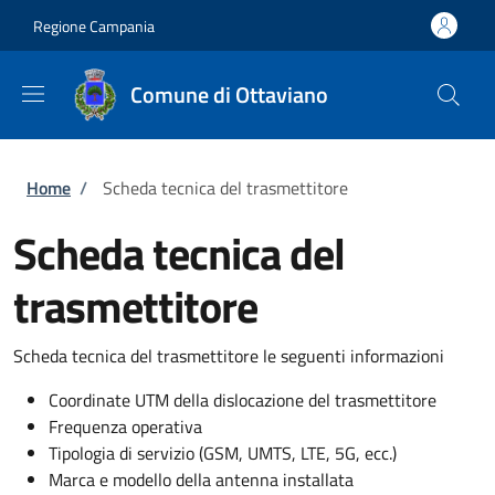
Salta al contenuto principale
Skip to footer content
Regione Campania
Comune di Ottaviano
Briciole di pane
Home
/
Scheda tecnica del trasmettitore
Scheda tecnica del
trasmettitore
Scheda tecnica del trasmettitore le seguenti informazioni
Coordinate UTM della dislocazione del trasmettitore
Frequenza operativa
Tipologia di servizio (GSM, UMTS, LTE, 5G, ecc.)
Marca e modello della antenna installata