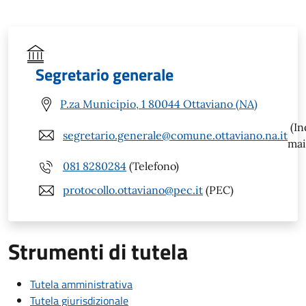
Segretario generale
P.za Municipio, 1 80044 Ottaviano (NA)
(In
segretario.generale@comune.ottaviano.na.it
mai
081 8280284
(Telefono)
protocollo.ottaviano@pec.it
(PEC)
Strumenti di tutela
Tutela amministrativa
Tutela giurisdizionale