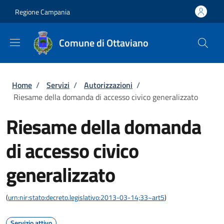
Salta al contenuto principale
Skip to footer content
Regione Campania
Comune di Ottaviano
Briciole di pane
Home
/
Servizi
/
Autorizzazioni
/
Riesame della domanda di accesso civico generalizzato
Riesame della domanda
di accesso civico
generalizzato
(
urn:nir:stato:decreto.legislativo:2013-03-14;33~art5
)
Servizio attivo