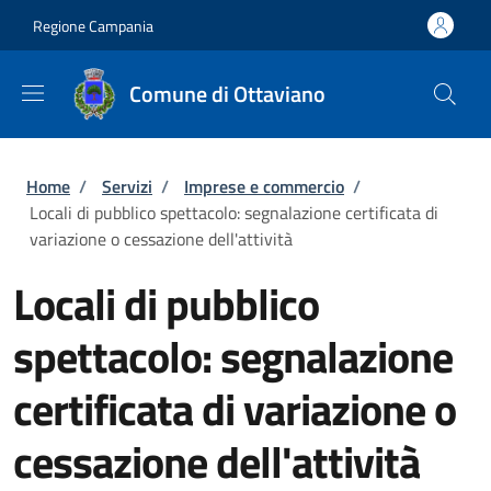
Salta al contenuto principale
Skip to footer content
Regione Campania
Comune di Ottaviano
Briciole di pane
Home
/
Servizi
/
Imprese e commercio
/
Locali di pubblico spettacolo: segnalazione certificata di
variazione o cessazione dell'attività
Locali di pubblico
spettacolo: segnalazione
certificata di variazione o
cessazione dell'attività