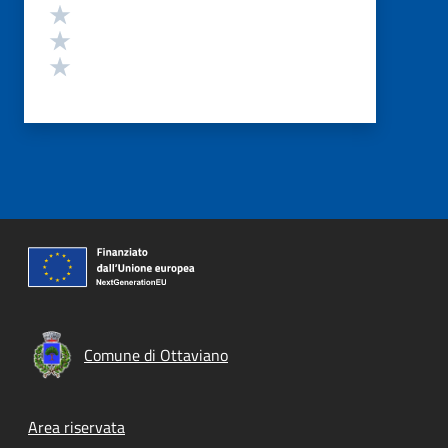
Valuta 3 stelle su 5
Valuta 2 stelle su 5
Valuta 1 stelle su 5
Comune di Ottaviano
Footer menu
Area riservata