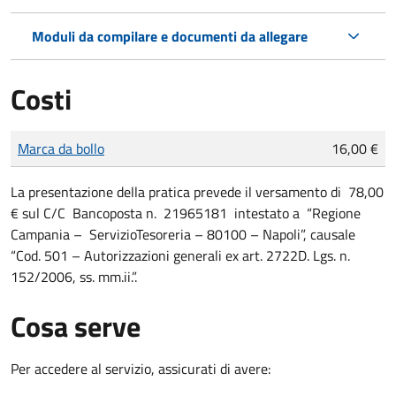
Moduli da compilare e documenti da allegare
Costi
Tipo di pagamento
Importo
Marca da bollo
16,00 €
La presentazione della pratica prevede il versamento
di 78,00
€ sul C/C Bancoposta n. 21965181 intestato a “Regione
Campania – ServizioTesoreria – 80100 – Napoli”, causale
“Cod. 501 – Autorizzazioni generali ex art. 2722D. Lgs. n.
152/2006, ss. mm.ii.”.
Cosa serve
Per accedere al servizio, assicurati di avere: