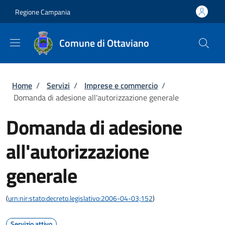
Salta al contenuto principale
Skip to footer content
Regione Campania
Comune di Ottaviano
Briciole di pane
Home
/
Servizi
/
Imprese e commercio
/
Domanda di adesione all'autorizzazione generale
Domanda di adesione
all'autorizzazione
generale
(
urn:nir:stato:decreto.legislativo:2006-04-03;152
)
Servizio attivo