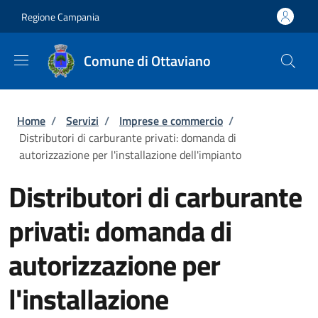
Salta al contenuto principale
Skip to footer content
Regione Campania
Comune di Ottaviano
Briciole di pane
Home
/
Servizi
/
Imprese e commercio
/
Distributori di carburante privati: domanda di
autorizzazione per l'installazione dell'impianto
Distributori di carburante
privati: domanda di
autorizzazione per
l'installazione