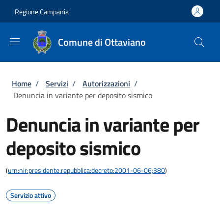
Salta al contenuto principale
Skip to footer content
Regione Campania
Comune di Ottaviano
Briciole di pane
Home
/
Servizi
/
Autorizzazioni
/
Denuncia in variante per deposito sismico
Denuncia in variante per
deposito sismico
(
urn:nir:presidente.repubblica:decreto:2001-06-06;380
)
Servizio attivo