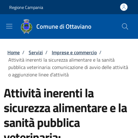
Salta al contenuto principale
Skip to footer content
Regione Campania
Comune di Ottaviano
Briciole di pane
Home
/
Servizi
/
Imprese e commercio
/
Attività inerenti la sicurezza alimentare e la sanità
pubblica veterinaria: comunicazione di avvio delle attività
o aggiunzione linee d’attività
Attività inerenti la
sicurezza alimentare e la
sanità pubblica
veterinaria: