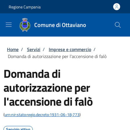
Salta al contenuto principale
Skip to footer content
Regione Campania
Comune di Ottaviano
Briciole di pane
Home
/
Servizi
/
Imprese e commercio
/
Domanda di autorizzazione per l'accensione di falò
Domanda di
autorizzazione per
l'accensione di falò
(
urn:nir:stato:regio.decreto:1931-06-18;773
)
Servizio attivo