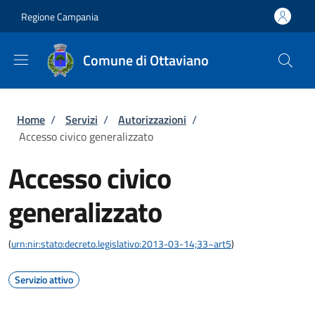
Salta al contenuto principale
Skip to footer content
Regione Campania
Comune di Ottaviano
Briciole di pane
Home
/
Servizi
/
Autorizzazioni
/
Accesso civico generalizzato
Accesso civico
generalizzato
(
urn:nir:stato:decreto.legislativo:2013-03-14;33~art5
)
Servizio attivo