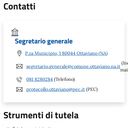
Contatti
Segretario generale
P.za Municipio, 1 80044 Ottaviano (NA)
(In
segretario.generale@comune.ottaviano.na.it
mai
081 8280284
(Telefono)
protocollo.ottaviano@pec.it
(PEC)
Strumenti di tutela