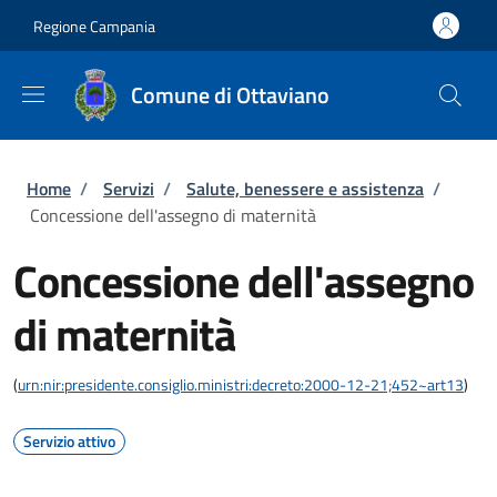
Salta al contenuto principale
Skip to footer content
Regione Campania
Comune di Ottaviano
Briciole di pane
Home
/
Servizi
/
Salute, benessere e assistenza
/
Concessione dell'assegno di maternità
Concessione dell'assegno
di maternità
(
urn:nir:presidente.consiglio.ministri:decreto:2000-12-21;452~art13
)
Servizio attivo