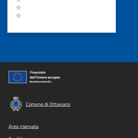
Valuta 2 stelle su 5
Valuta 1 stelle su 5
Comune di Ottaviano
Footer menu
Area riservata