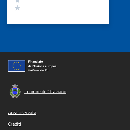
Valuta 1 stelle su 5
Comune di Ottaviano
Footer menu
Area riservata
Crediti