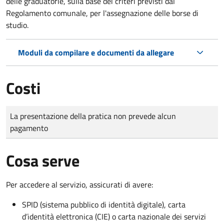
delle graduatorie, sulla base dei criteri previsti dal
Regolamento comunale, per l'assegnazione delle borse di
studio.
Moduli da compilare e documenti da allegare
Costi
Tipo di pagamento
Importo
La presentazione della pratica non prevede alcun
pagamento
Cosa serve
Per accedere al servizio, assicurati di avere:
SPID (sistema pubblico di identità digitale), carta
d’identità elettronica (CIE) o carta nazionale dei servizi