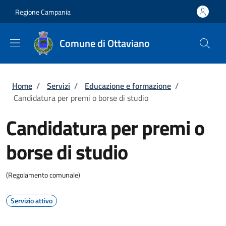
Salta al contenuto principale
Skip to footer content
Regione Campania
Comune di Ottaviano
Briciole di pane
Home
/
Servizi
/
Educazione e formazione
/
Candidatura per premi o borse di studio
Candidatura per premi o
borse di studio
(Regolamento comunale)
Servizio attivo