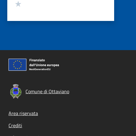
Valuta 1 stelle su 5
Comune di Ottaviano
Footer menu
Area riservata
Crediti