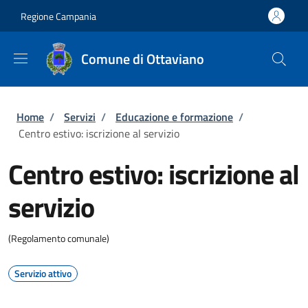
Salta al contenuto principale
Skip to footer content
Regione Campania
Comune di Ottaviano
Briciole di pane
Home
/
Servizi
/
Educazione e formazione
/
Centro estivo: iscrizione al servizio
Centro estivo: iscrizione al
servizio
(Regolamento comunale)
Servizio attivo