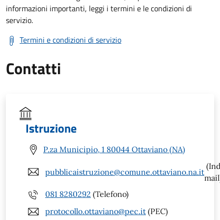
informazioni importanti, leggi i termini e le condizioni di
servizio.
Termini e condizioni di servizio
Contatti
Istruzione
P.za Municipio, 1 80044 Ottaviano (NA)
(Ind
pubblicaistruzione@comune.ottaviano.na.it
mail
081 8280292
(Telefono)
protocollo.ottaviano@pec.it
(PEC)