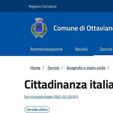
Salta al contenuto principale
Skip to footer content
Regione Campania
Comune di Ottavian
Amministrazione
Novità
Servizi
Briciole di pane
Home
/
Servizi
/
Anagrafe e stato civile
/
Cittadinanza itali
(
urn:nir:stato:legge:1992-02-05;91
)
Servizio attivo