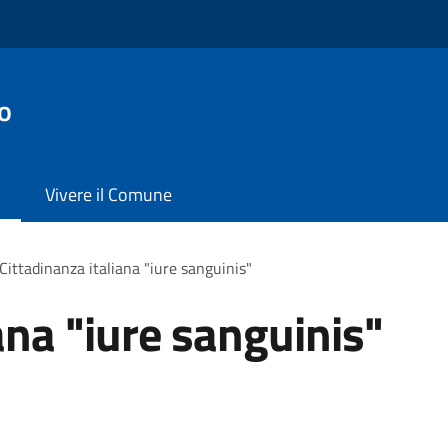
o
Vivere il Comune
Cittadinanza italiana "iure sanguinis"
ana "iure sanguinis"