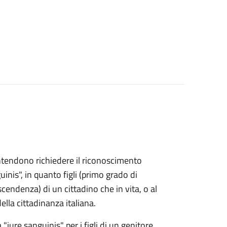
e intendono richiedere il riconoscimento
uinis", in quanto figli (primo grado di
endenza) di un cittadino che in vita, o al
lla cittadinanza italiana.
 "iure sanguinis" per i figli di un genitore