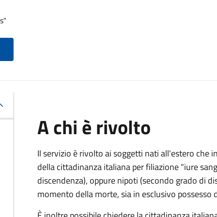
s"
A chi è rivolto
Il servizio è rivolto ai soggetti nati all'estero ch
della cittadinanza italiana per filiazione "iure sang
discendenza), oppure nipoti (secondo grado di disc
momento della morte, sia in esclusivo possesso de
È inoltre possibile chiedere la cittadinanza italiana