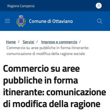
Salta al contenuto principale
Skip to footer content
Regione Campania
Comune di Ottaviano
Briciole di pane
Home
/
Servizi
/
Imprese e commercio
/
Commercio su aree pubbliche in forma itinerante:
comunicazione di modifica della ragione sociale
Commercio su aree
pubbliche in forma
itinerante: comunicazione
di modifica della ragione