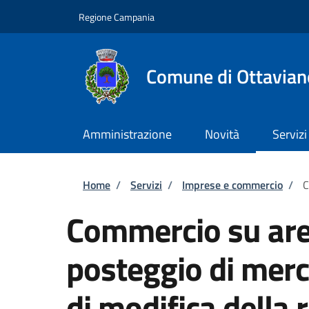
Salta al contenuto principale
Skip to footer content
Regione Campania
Comune di Ottavian
Amministrazione
Novità
Servizi
Briciole di pane
Home
/
Servizi
/
Imprese e commercio
/
C
Commercio su are
posteggio di mer
di modifica della 