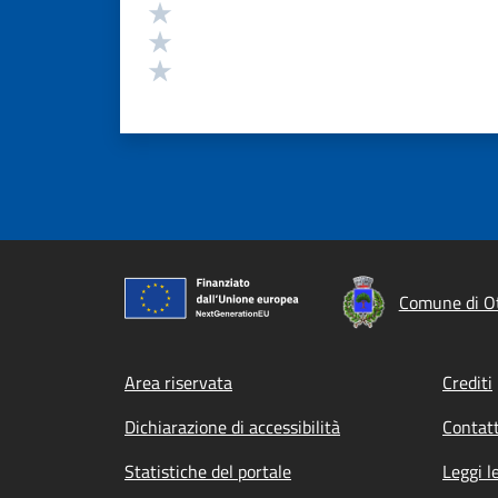
Valuta 3 stelle su 5
Valuta 2 stelle su 5
Valuta 1 stelle su 5
Comune di O
Footer menu
Area riservata
Crediti
Dichiarazione di accessibilità
Contatt
Statistiche del portale
Leggi l