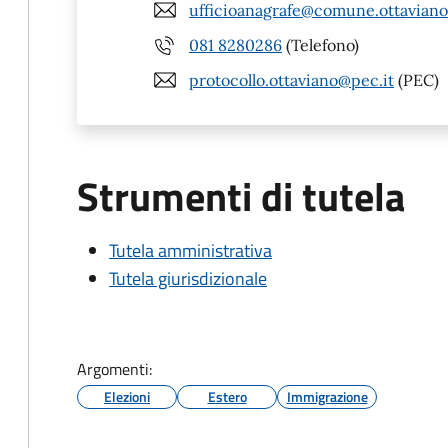
ufficioanagrafe@comune.ottaviano.
081 8280286
(Telefono)
protocollo.ottaviano@pec.it
(PEC)
Strumenti di tutela
Tutela amministrativa
Tutela giurisdizionale
Argomenti:
Elezioni
Estero
Immigrazione