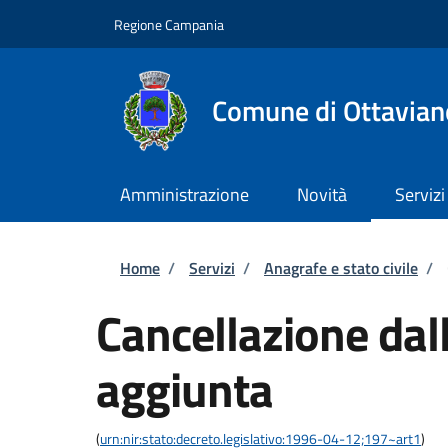
Salta al contenuto principale
Skip to footer content
Regione Campania
Comune di Ottavian
Amministrazione
Novità
Servizi
Briciole di pane
Home
/
Servizi
/
Anagrafe e stato civile
/
Cancellazione dall
aggiunta
(
urn:nir:stato:decreto.legislativo:1996-04-12;197~art1
)