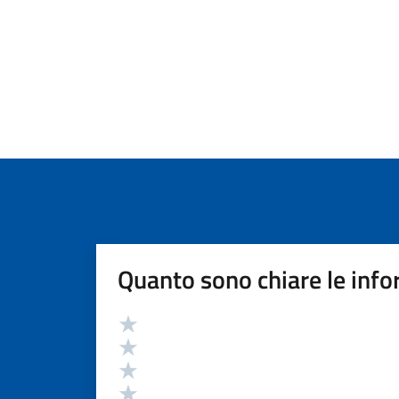
Quanto sono chiare le info
Valutazione
Valuta 5 stelle su 5
Valuta 4 stelle su 5
Valuta 3 stelle su 5
Valuta 2 stelle su 5