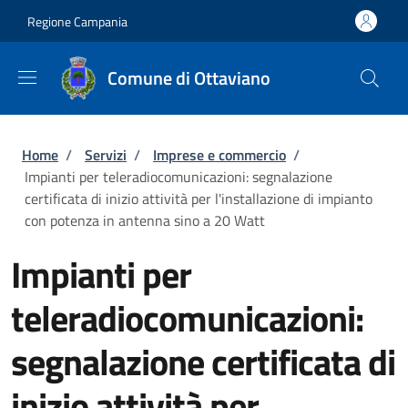
Salta al contenuto principale
Skip to footer content
Regione Campania
Comune di Ottaviano
Briciole di pane
Home
/
Servizi
/
Imprese e commercio
/
Impianti per teleradiocomunicazioni: segnalazione
certificata di inizio attività per l'installazione di impianto
con potenza in antenna sino a 20 Watt
Impianti per
teleradiocomunicazioni:
segnalazione certificata di
inizio attività per