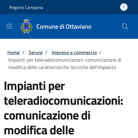
Salta al contenuto principale
Skip to footer content
Regione Campania
Comune di Ottaviano
Briciole di pane
Home
/
Servizi
/
Imprese e commercio
/
Impianti per teleradiocomunicazioni: comunicazione di
modifica delle caratteristiche tecniche dell'impianto
Impianti per
teleradiocomunicazioni:
comunicazione di
modifica delle