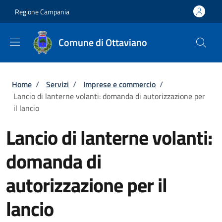
Salta al contenuto principale
Skip to footer content
Regione Campania
Comune di Ottaviano
Briciole di pane
Home
/
Servizi
/
Imprese e commercio
/
Lancio di lanterne volanti: domanda di autorizzazione per
il lancio
Lancio di lanterne volanti:
domanda di
autorizzazione per il
lancio