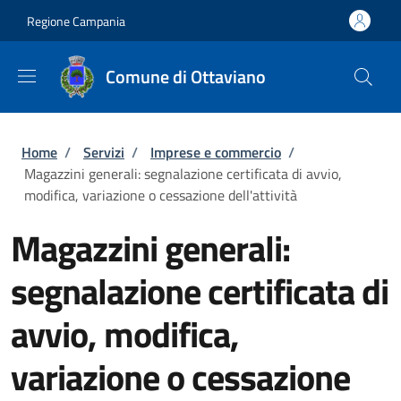
Salta al contenuto principale
Skip to footer content
Regione Campania
Comune di Ottaviano
Briciole di pane
Home
/
Servizi
/
Imprese e commercio
/
Magazzini generali: segnalazione certificata di avvio,
modifica, variazione o cessazione dell'attività
Magazzini generali:
segnalazione certificata di
avvio, modifica,
variazione o cessazione