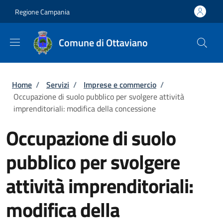
Salta al contenuto principale
Skip to footer content
Regione Campania
Comune di Ottaviano
Briciole di pane
Home
/
Servizi
/
Imprese e commercio
/
Occupazione di suolo pubblico per svolgere attività
imprenditoriali: modifica della concessione
Occupazione di suolo
pubblico per svolgere
attività imprenditoriali:
modifica della