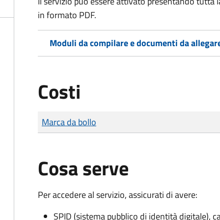
Il servizio può essere attivato presentando tutta
in formato PDF.
Moduli da compilare e documenti da allegar
Costi
Tipo di pagamento
Importo
Marca da bollo
Cosa serve
Per accedere al servizio, assicurati di avere:
SPID (sistema pubblico di identità digitale), ca