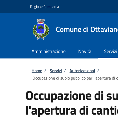
Salta al contenuto principale
Skip to footer content
Regione Campania
Comune di Ottavian
Amministrazione
Novità
Servizi
Briciole di pane
Home
/
Servizi
/
Autorizzazioni
/
Occupazione di suolo pubblico per l'apertura di c
Occupazione di su
l'apertura di cant