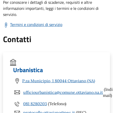
Per conoscere i dettagli di scadenze, requisiti e altre
informazioni importanti, leggi i termini e le condizioni di
servizio.
Termini e condizioni di servizio
Contatti
Urbanistica
P.za Municipio, 1 80044 Ottaviano (NA)
(Indi
ufficiourbanistica@comune.ottaviano.na.it
mail)
081 8280203
(Telefono)
protocollo.ottaviano@pec.it
(PEC)