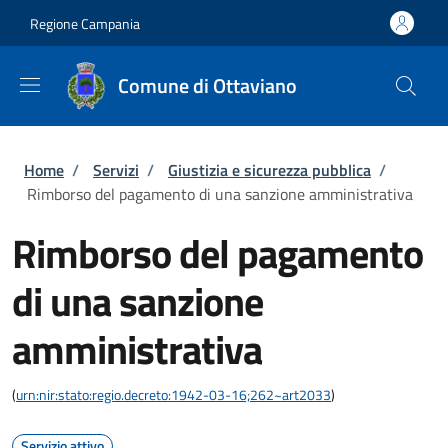
Salta al contenuto principale
Skip to footer content
Regione Campania
Comune di Ottaviano
Briciole di pane
Home
/
Servizi
/
Giustizia e sicurezza pubblica
/
Rimborso del pagamento di una sanzione amministrativa
Rimborso del pagamento
di una sanzione
amministrativa
(
urn:nir:stato:regio.decreto:1942-03-16;262~art2033
)
Servizio attivo