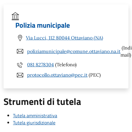
Polizia municipale
Via Lucci, 112 80044 Ottaviano (NA)
(Indi
poliziamunicipale@comune.ottaviano.na.it
mail)
081 8278304
(Telefono)
protocollo.ottaviano@pec.it
(PEC)
Strumenti di tutela
Tutela amministrativa
Tutela giurisdizionale