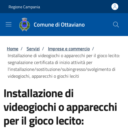
Salta al contenuto principale
Skip to footer content
Regione Campania
Comune di Ottaviano
Briciole di pane
Home
/
Servizi
/
Imprese e commercio
/
Installazione di videogiochi o apparecchi per il gioco lecito:
segnalazione certificata di inizio attività per
l'installazione/sostituzione/subingresso/svolgimento di
videogiochi, apparecchi o giochi leciti
Installazione di
videogiochi o apparecchi
per il gioco lecito: