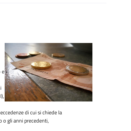
o
e
i
),
 eccedenze di cui si chiede la
o gli anni precedenti,