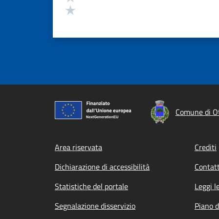
Valuta 1 stelle su 5
Comune di O
Footer menu
Area riservata
Crediti
Dichiarazione di accessibilità
Contatt
Statistiche del portale
Leggi l
Segnalazione disservizio
Piano d