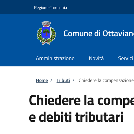
Salta al contenuto principale
Skip to footer content
Regione Campania
Comune di Ottavian
Amministrazione
Novità
Servizi
Briciole di pane
Home
/
Tributi
/
Chiedere la compensazione tr
Chiedere la compe
e debiti tributari