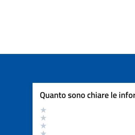
Quanto sono chiare le info
Valutazione
Valuta 5 stelle su 5
Valuta 4 stelle su 5
Valuta 3 stelle su 5
Valuta 2 stelle su 5