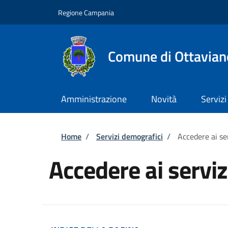
Salta al contenuto principale
Skip to footer content
Regione Campania
Comune di Ottavian
Amministrazione
Novità
Servizi
Briciole di pane
Home
/
Servizi demografici
/
Accedere ai se
Accedere ai servi