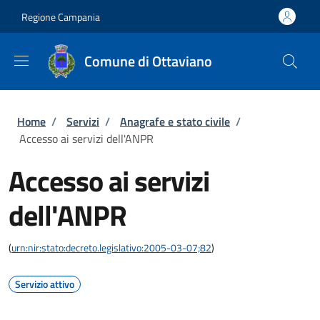
Salta al contenuto principale
Skip to footer content
Regione Campania
Comune di Ottaviano
Briciole di pane
Home
/
Servizi
/
Anagrafe e stato civile
/
Accesso ai servizi dell'ANPR
Accesso ai servizi
dell'ANPR
(
urn:nir:stato:decreto.legislativo:2005-03-07;82
)
Servizio attivo