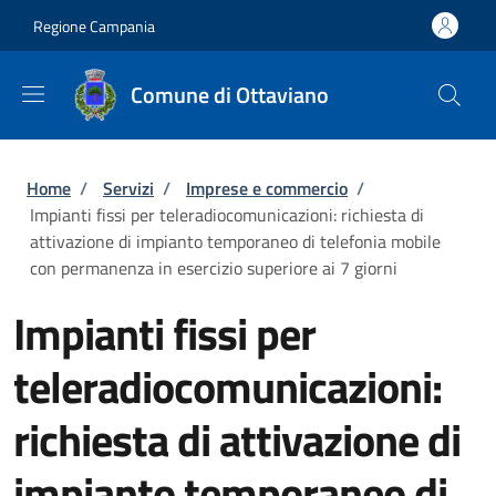
Salta al contenuto principale
Skip to footer content
Regione Campania
Comune di Ottaviano
Briciole di pane
Home
/
Servizi
/
Imprese e commercio
/
Impianti fissi per teleradiocomunicazioni: richiesta di
attivazione di impianto temporaneo di telefonia mobile
con permanenza in esercizio superiore ai 7 giorni
Impianti fissi per
teleradiocomunicazioni:
richiesta di attivazione di
impianto temporaneo di