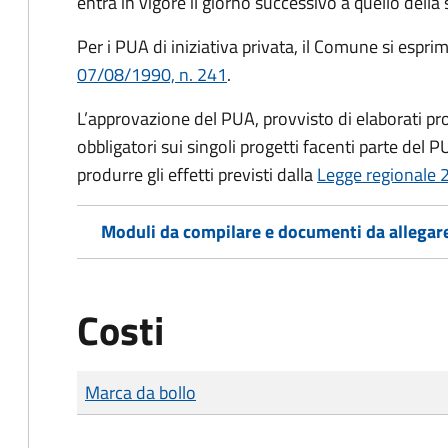
entra in vigore il giorno successivo a quello della
Per i PUA di iniziativa privata, il Comune si esprim
07/08/1990, n. 241
.
L’approvazione del PUA, provvisto di elaborati prog
obbligatori sui singoli progetti facenti parte del 
produrre gli effetti previsti dalla
Legge regionale 
Moduli da compilare e documenti da allegar
Costi
Tipo di pagamento
Importo
Marca da bollo