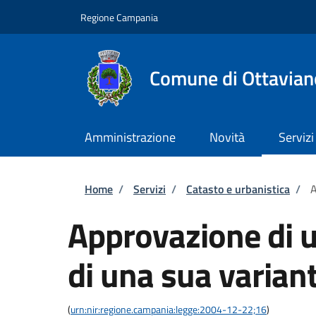
Salta al contenuto principale
Skip to footer content
Regione Campania
Comune di Ottavian
Amministrazione
Novità
Servizi
Briciole di pane
Home
/
Servizi
/
Catasto e urbanistica
/
A
Approvazione di u
di una sua varian
(
urn:nir:regione.campania:legge:2004-12-22;16
)