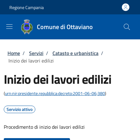
Salta al contenuto principale
Skip to footer content
Regione Campania
Comune di Ottaviano
Briciole di pane
Home
/
Servizi
/
Catasto e urbanistica
/
Inizio dei lavori edilizi
Inizio dei lavori edilizi
(
urn:nir:presidente.repubblica:decreto:2001-06-06;380
)
Servizio attivo
Procedimento di inizio dei lavori edilizi