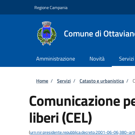
Salta al contenuto principale
Skip to footer content
Regione Campania
Comune di Ottavian
Amministrazione
Novità
Servizi
Briciole di pane
Home
/
Servizi
/
Catasto e urbanistica
/
C
Comunicazione per 
liberi (CEL)
(
urn:nir:presidente.repubblica:decreto:2001-06-06;380~art